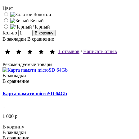
Цвет
Золотой
Белый
Черный
Кол-во
В корзину
В закладки
В сравнение
1 отзывов
/
Написать отзыв
Рекомендуемые товары
В закладки
В
В сравнение
В
Карта памяти microSD 64Gb
..
..
1 000 р.
9
В корзину
В
В закладки
В
В сравнение
В