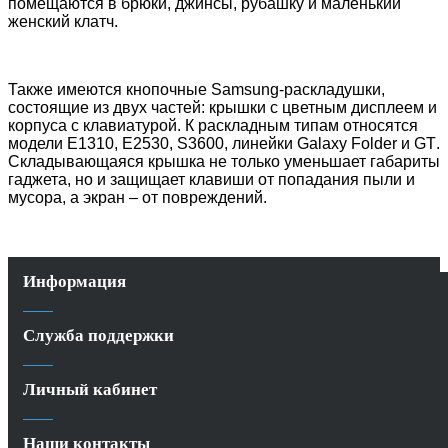
помещаются в брюки, джинсы, рубашку и маленький
женский клатч.
Также имеются кнопочные
Samsung
-раскладушки
,
состоящие из двух частей: крышки с цветным дисплеем и
корпуса с клавиатурой. К раскладным типам относятся
модели
E
1310,
E
2530,
S
3600, линейки
Galaxy
Folder
и
GT
.
Складывающаяся крышка не только уменьшает габариты
гаджета, но и защищает клавиши от попадания пыли и
мусора, а экран – от повреждений.
Информация
Служба поддержки
Личный кабинет
Наши контакты