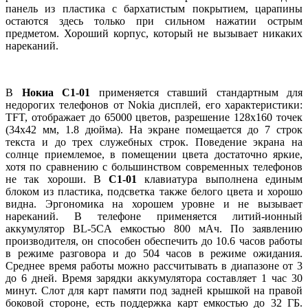
панель из пластика с бархатистым покрытием, царапины
остаются здесь только при сильном нажатии острым
предметом. Хороший корпус, который не вызывает никаких
нареканий.
В
Нокиа C1-01
применяется ставший стандартным для
недорогих телефонов от Nokia дисплей, его характеристики:
TFT, отображает до 65000 цветов, разрешение 128х160 точек
(34х42 мм, 1.8 дюйма). На экране помещается до 7 строк
текста и до трех служебных строк. Поведение экрана на
солнце приемлемое, в помещении цвета достаточно яркие,
хотя по сравнению с большинством современных телефонов
не так хороши. В
С1-01
клавиатура выполнена единым
блоком из пластика, подсветка также белого цвета и хорошо
видна. Эргономика на хорошем уровне и не вызывает
нареканий. В телефоне применяется литий-ионный
аккумулятор BL-5CА емкостью 800 мАч. По заявлению
производителя, он способен обеспечить до 10.6 часов работы
в режиме разговора и до 504 часов в режиме ожидания.
Среднее время работы можно рассчитывать в диапазоне от 3
до 6 дней. Время зарядки аккумулятора составляет 1 час 30
минут. Cлот для карт памяти под задней крышкой на правой
боковой стороне, есть поддержка карт емкостью до 32 ГБ.