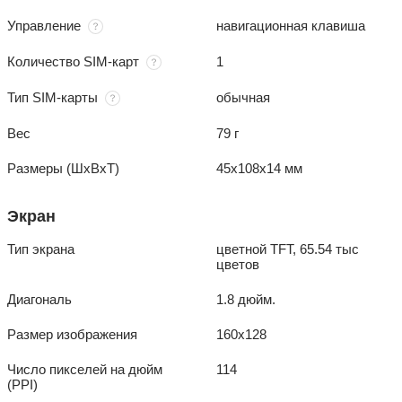
Управление
навигационная клавиша
Количество SIM-карт
1
Тип SIM-карты
обычная
Вес
79 г
Размеры (ШxВxТ)
45x108x14 мм
Экран
Тип экрана
цветной TFT, 65.54 тыс
цветов
Диагональ
1.8 дюйм.
Размер изображения
160x128
Число пикселей на дюйм
114
(PPI)