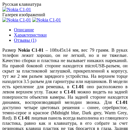
Русская клавиатура
Галерея изображений
Описание
Характеристики
Отзывы (1)
Размер
Nokia C1-01
– 108х45х14 мм, вес 79 грамм. В руках
телефон лежит хорошо, он не легкий, но и не тяжелые.
Качество сборки и пластика не вызывает никаких нареканий.
На правой боковой стороне находится microUSB-разъем, он
скрыт за пластиковой заглушкой, прикрепленной к корпусу,
тут же 2 мм разъем зарядного устройства. На верхнем торце
находится 3.5 разъем для гарнитуры или наушников. В модели
есть крепление для ремешка, в
C1-01
оно расположено в
левом верхнем углу. Также в
С1-01
можно видеть на задней
поверхности объектив камеры. На задней стороне находится
динамик, воспроизводящий мелодии звонка. Для
С1-01
доступно четыре цветовых решения – синее, серебристое,
темно-серое и красное (Midnight blue, Dark grey, Warm Grey,
Red). В
С1-01
лицевая панель всегда выполнена из глянцевого
пластика, равно как и клавиатура, в его собрате за счет
резиновых клавиш пластик не так бросается в глаза. Задняя