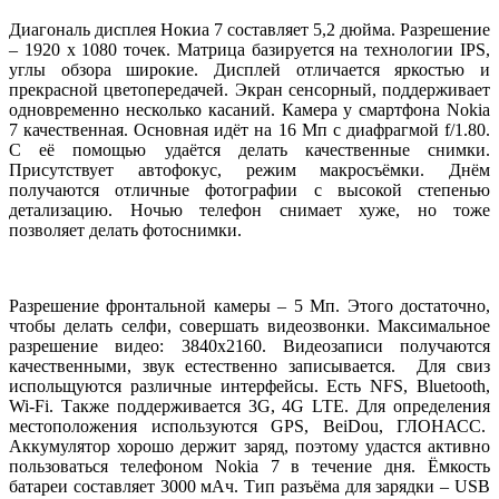
Диагональ дисплея Нокиа 7 составляет 5,2 дюйма. Разрешение
– 1920 х 1080 точек. Матрица базируется на технологии IPS,
углы обзора широкие. Дисплей отличается яркостью и
прекрасной цветопередачей. Экран сенсорный, поддерживает
одновременно несколько касаний. Камера у смартфона Nokia
7 качественная. Основная идёт на 16 Мп с диафрагмой f/1.80.
С её помощью удаётся делать качественные снимки.
Присутствует автофокус, режим макросъёмки. Днём
получаются отличные фотографии с высокой степенью
детализацию. Ночью телефон снимает хуже, но тоже
позволяет делать фотоснимки.
Разрешение фронтальной камеры – 5 Мп. Этого достаточно,
чтобы делать селфи, совершать видеозвонки. Максимальное
разрешение видео: 3840х2160. Видеозаписи получаются
качественными, звук естественно записывается. Для свиз
испольщуются различные интерфейсы. Есть NFS, Bluetooth,
Wi-Fi. Также поддерживается 3G, 4G LTE. Для определения
местоположения используются GPS, BeiDou, ГЛОНАСС.
Аккумулятор хорошо держит заряд, поэтому удастся активно
пользоваться телефоном Nokia 7 в течение дня. Ёмкость
батареи составляет 3000 мАч. Тип разъёма для зарядки – USB