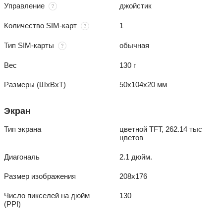
Управление
джойстик
Количество SIM-карт
1
Тип SIM-карты
обычная
Вес
130 г
Размеры (ШxВxТ)
50x104x20 мм
Экран
Тип экрана
цветной TFT, 262.14 тыс
цветов
Диагональ
2.1 дюйм.
Размер изображения
208x176
Число пикселей на дюйм
130
(PPI)