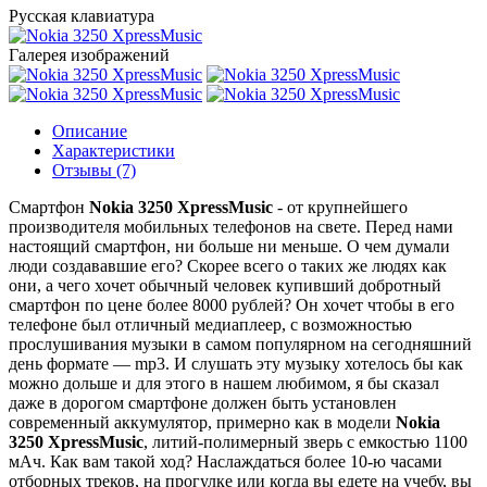
Русская клавиатура
Галерея изображений
Описание
Характеристики
Отзывы (7)
Смартфон
Nokia 3250 XpressMusic
- от крупнейшего
производителя мобильных телефонов на свете. Перед нами
настоящий смартфон, ни больше ни меньше. О чем думали
люди создававшие его? Скорее всего о таких же людях как
они, а чего хочет обычный человек купивший добротный
смартфон по цене более 8000 рублей? Он хочет чтобы в его
телефоне был отличный медиаплеер, с возможностью
прослушивания музыки в самом популярном на сегодняшний
день формате — mp3. И слушать эту музыку хотелось бы как
можно дольше и для этого в нашем любимом, я бы сказал
даже в дорогом смартфоне должен быть установлен
современный аккумулятор, примерно как в модели
Nokia
3250 XpressMusic
, литий-полимерный зверь с емкостью 1100
мАч. Как вам такой ход? Наслаждаться более 10-ю часами
отборных треков, на прогулке или когда вы едете на учебу, вы