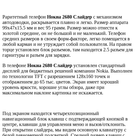
Раритетный телефон
Нокиа 2680 Слайдер
с механизмом
автодоводки, раскрывается плавно и легко. Размер аппарата
99х47х15.5 мм и вес 95 грамм. Размер можно отнести к
золотой середине, он не большой и не маленький. Телефон
средних размеров в своем форм-факторе, легко помещается в
любой карман и не утруждает собой пользователя. На правом
торце установлен блок разъемов, там находится 2.5 разъем для
гарнитуры и разъем для зарядки.
В телефоне
Нокиа 2680 Слайдер
установлен стандартный
дисплей для бюджетных решений компании Nokiа. Выполнен
по технологии TFT с разрешением 128х160 точек и
отображением до 65 тыс. цветов. Экран имеет хороший
уровень яркости, хорошие углы обзора, даже при
максимальном наклоне картинка не искажается.
Под экраном находится четырехпозиционный
навигационный блок клавиш с подтверждающей кнопкой в
центре, клавиши для управления меню и вызов/отклонить.
При открытии слайдера, мы видим основную клавиатуру с
белой равномерной подсветкой. Средний размер клавиш с