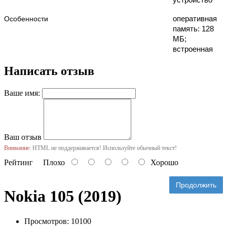
оперативная
Особенности
память: 128
МБ;
встроенная
память: 48
Написать отзыв
МБ;
операционная
система:
Ваше имя:
S30+
Ваш отзыв
Внимание:
HTML не поддерживается! Используйте обычный текст!
Рейтинг
Плохо
Хорошо
Продолжить
Nokia 105 (2019)
Просмотров: 10100