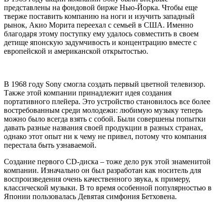
представлены на фондовой бирже Нью-Йорка. Чтобы еще
тверже поставить компанию на ноги и изучить западный
рынок, Акио Морита переехал с семьей в США. Именно
благодаря этому поступку ему удалось совместить в своем
детище японскую задумчивость и концентрацию вместе с
европейской и американской открытостью.
В 1968 году Sony смогла создать первый цветной телевизор.
Также этой компании принадлежит идея создания
портативного плейера. Это устройство становилось все более
востребованным среди молодежи: любимую музыку теперь
можно было всегда взять с собой. Были совершены попытки
давать разные названия своей продукции в разных странах,
однако этот опыт ни к чему не привел, потому что компания
перестала быть узнаваемой.
Создание первого CD-диска – тоже дело рук этой знаменитой
компании. Изначально он был разработан как носитель для
воспроизведения очень качественного звука, к примеру,
классической музыки. В то время особенной популярностью в
Японии пользовалась Девятая симфония Бетховена.