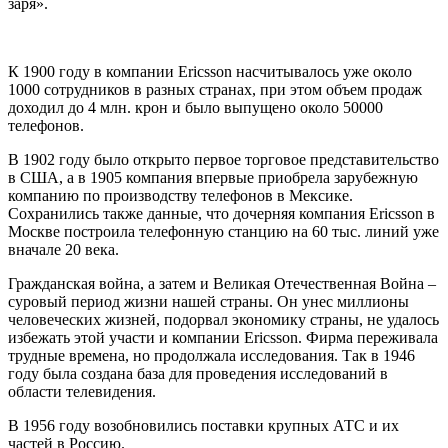
заря».
К 1900 году в компании Ericsson насчитывалось уже около
1000 сотрудников в разных странах, при этом объем продаж
доходил до 4 млн. крон и было выпущено около 50000
телефонов.
В 1902 году было открыто первое торговое представительство
в США, а в 1905 компания впервые приобрела зарубежную
компанию по производству телефонов в Мексике.
Сохранились также данные, что дочерняя компания Ericsson в
Москве построила телефонную станцию на 60 тыс. линий уже
вначале 20 века.
Гражданская война, а затем и Великая Отечественная Война –
суровый период жизни нашей страны. Он унес миллионы
человеческих жизней, подорвал экономику страны, не удалось
избежать этой участи и компании Ericsson. Фирма переживала
трудные времена, но продолжала исследования. Так в 1946
году была создана база для проведения исследований в
области телевидения.
В 1956 году возобновились поставки крупных АТС и их
частей в Россию.