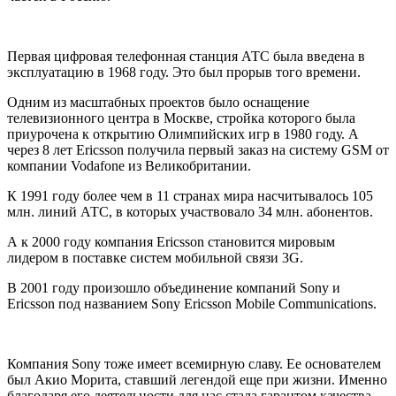
Первая цифровая телефонная станция АТС была введена в
эксплуатацию в 1968 году. Это был прорыв того времени.
Одним из масштабных проектов было оснащение
телевизионного центра в Москве, стройка которого была
приурочена к открытию Олимпийских игр в 1980 году. А
через 8 лет Ericsson получила первый заказ на систему GSM от
компании Vodafone из Великобритании.
К 1991 году более чем в 11 странах мира насчитывалось 105
млн. линий АТС, в которых участвовало 34 млн. абонентов.
А к 2000 году компания Ericsson становится мировым
лидером в поставке систем мобильной связи 3G.
В 2001 году произошло объединение компаний Sony и
Ericsson под названием Sony Ericsson Mobile Communications.
Компания Sony тоже имеет всемирную славу. Ее основателем
был Акио Морита, ставший легендой еще при жизни. Именно
благодаря его деятельности для нас стала гарантом качества