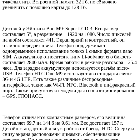
тяжёлых игр. Встроенной памяти 32 Гб, но её можно
увеличить с помощью карты до 128 Гб.
Дисплей у Эйчтиси Ван М9: Super LCD 3. Его размер
составляет 5”, а разрешение – 1920 на 1080. Число пикселей
на дюйм составляет 441. Экран яркий и контрастный, он
отлично передаёт цвета. Телефон поддерживает
одновременное использование только 1 симки формата nano
SIM. Аккумулятор относится к типу Li-polymer, его ёмкость
составляет 2840 мАч. Время работы в режиме разговора – 25.4
часа. Для зарядки аккумулятора используется разъём micro-
USB. Телефон HTC One M9 использует два стандарта связи:
3G и 4G LTE. Есть также различные беспроводные
интерфейсы, такие как Wi-Fi, NFC, Bluetooth и инфракрасный
порт. Также присутствуют модули для геопозиционирования
– GPS, ГЛОНАСС.
Телефон отличается компактным размером, его величина
составляет 69.7 на 144.6 на 9.61 мм. Вес достигает 157 г.
Дизайн стандартный для устройств от бренда HTC. Сверху и
снизу экрана расположены динамки, обеспечивающие
стереозвук. Они достаточно громкие, звук получается