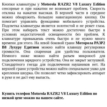
Кнопки клавиатуры у
Motorola RAZR2 V8 Luxury Edition
сенсорные и при нажатии не возникает проблем. Скорость
отклика на нажатия высокая. В верхней части в середине
можно обнаружить большую навигационную кнопку. Он
помогает управлять функциями мобильного устройства.
Подсветка клавиатуры является золотистой и не режет глаза.
При этом набирать текст можно достаточно быстро в
условиях недостаточной освещенности без проблем. К
клавиатуре привыкаешь очень быстро и не нужно много
времени для этого.
На левой боковой грани
Моторола РАЗР2
В8 Луxурy Едитион
можно найти клавишу регулировки
громкости. Она спаренная для удобства пользователя.
Немного ниже можно найти разъем микроюсб для
подключения зарядного устройства. Она не закрыт заглушкой.
Стандартного гнезда для подключения наушников нет. На
верхней грани устройства можно найти специальное ушко для
крепления шнурка. Он позволит четко зафиксировать аппарат
в руке и не даст ему выпасть.
Купить телефон Motorola RAZR2 V8 Luxury Edition по
низкой цене можно на нашем сайте.